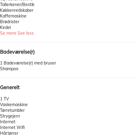
Tallerkener/Bestik
Køkkenredskaber
Kaffemaskine
Brødrister
Kedel
Se mere
See less
Badeværelse(r)
1 Badeværelse(r) med bruser
Shampoo
Generelt
1 TV
Vaskemaskine
Tørretumbler
Strygejern
Internet
Internet
Wifi
Hårtørrer