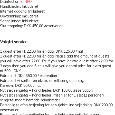
Disinfection
+ INFO
Håndklæder: Inkluderet
Internet adgang: Inkluderet
Opvarmning: Inkluderet
Sengelinned: Inkluderet
Slutrengøring: DKK 450,00 /reservation
Valgfri service
1 guest efter kl. 22:00 for én dag: DKK 125,00 / nat
1 guest efter kl. 22:00 for én dag
Please add the amount of guests
you will have after 22:00. Ex. if you have 2 extra guest after 22:00 for
3 days then you add 6, this will give you a total price for extra guest
of 600,- DKK
Extra bed: DKK 350,00 /reservation
Extra bed
Vi sætter en ekstra enkelt seng op til dig.
Kæledyr: DKK 50,00 / nat
Nyt sæt sengetøj + håndklæder: DKK 180,00 /reservation
Nyt sæt sengetøj + håndklæder
Prisen er for 1 sæt (2 personer)
sengetøj med tilhørende håndklæder
Personlig telefon betjening for selv tjekke-ind vejledning: DKK 200,00
/reservation
Personlig telefon betjening for selv tjekke-ind vejledning
Vær