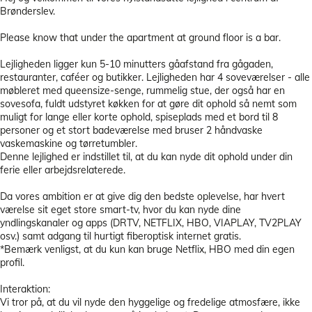
Brønderslev.
Please know that under the apartment at ground floor is a bar.
Lejligheden ligger kun 5-10 minutters gåafstand fra gågaden,
restauranter, caféer og butikker. Lejligheden har 4 soveværelser - alle
møbleret med queensize-senge, rummelig stue, der også har en
sovesofa, fuldt udstyret køkken for at gøre dit ophold så nemt som
muligt for lange eller korte ophold, spiseplads med et bord til 8
personer og et stort badeværelse med bruser 2 håndvaske
vaskemaskine og tørretumbler.
Denne lejlighed er indstillet til, at du kan nyde dit ophold under din
ferie eller arbejdsrelaterede.
Da vores ambition er at give dig den bedste oplevelse, har hvert
værelse sit eget store smart-tv, hvor du kan nyde dine
yndlingskanaler og apps (DRTV, NETFLIX, HBO, VIAPLAY, TV2PLAY
osv.) samt adgang til hurtigt fiberoptisk internet gratis.
*Bemærk venligst, at du kun kan bruge Netflix, HBO med din egen
profil.
Interaktion:
Vi tror på, at du vil nyde den hyggelige og fredelige atmosfære, ikke