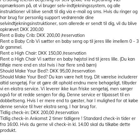
opmærksom på, at vi bruger selv-indtjekningssystem, og alle
instruktioner vil blive sendt til dig via e-mail og sms. Hvis du ringer og
har brug for personlig support vedrørende dine
selvindtjekningsinstruktioner, som allerede er sendt til dig, vil du blive
opkrævet DKK 200,00
Rent a Baby Crib: DKK 200,00 /reservation
Rent a Baby Crib
Vi sætter en baby seng op til jeres lille imellem 0 - 3
år gammel.
Rent a High Chair: DKK 150,00 /reservation
Rent a High Chair
Vi sætter en baby højstol ind til jeres lille. (Du kan
tilføje mere end en stol hvis i har flere små børn)
Should Make Your Bed?: DKK 95,00 /reservation
Should Make Your Bed?
Du kan være helt tryg. Dit værelse includerer
altid sengetøj. For at gøre dit ophold endnu mere behageligt, tilbyder
vi en ekstra service. Vi leverer ikke kun friske sengetøj, men sørger
også for at redde sengen for dig. Denne service er tilpasset til en
dobbeltseng. Hvis I er mere end to gæster, har I mulighed for at købe
denne service til hver ekstra seng, I har brug for.
Tidlig check-in: DKK 200,00 /reservation
Tidlig check-in
Ankomst 2 timer tidligere ! Standard check-in tider er
fra 16:00. Hvis du gerne vil check-in kl. 14.00 skal du tilkøbe dette
produkt.