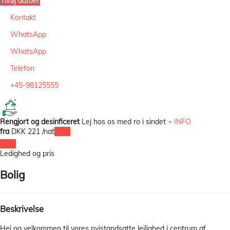
Tilføj datoer
Kontakt
WhatsApp
WhatsApp
Telefon
+45-98125555
Rengjort og desinficeret
Lej hos os med ro i sindet
+ INFO
fra
DKK 221
/nat
Dato
Dato
Ledighed og pris
Bolig
Beskrivelse
Hej og velkommen til vores nyistandsatte lejlighed i centrum af