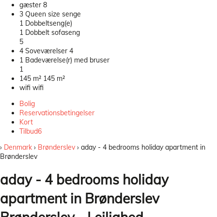
gæster
8
3 Queen size senge
1 Dobbeltseng(e)
1 Dobbelt sofaseng
5
4 Soveværelser
4
1 Badeværelse(r) med bruser
1
145 m²
145 m²
wifi
wifi
Bolig
Reservationsbetingelser
Kort
Tilbud
6
›
Denmark
›
Brønderslev
› aday - 4 bedrooms holiday apartment in
Brønderslev
aday - 4 bedrooms holiday
apartment in Brønderslev