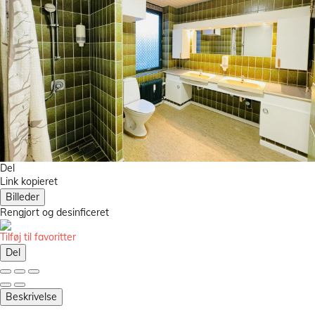
Del
Link kopieret
Billeder
Rengjort
og desinficeret
Tilføj til favoritter
Del
Beskrivelse