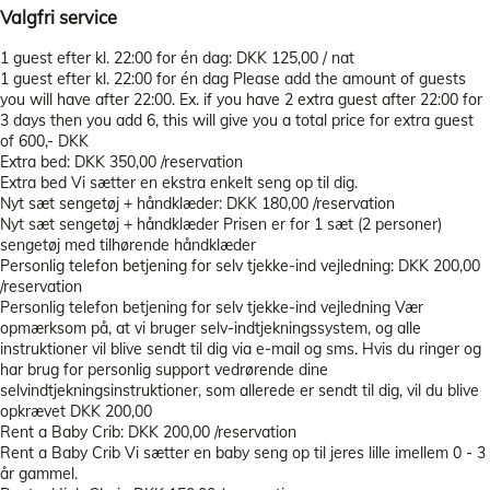
Valgfri service
1 guest efter kl. 22:00 for én dag: DKK 125,00 / nat
1 guest efter kl. 22:00 for én dag
Please add the amount of guests
you will have after 22:00. Ex. if you have 2 extra guest after 22:00 for
3 days then you add 6, this will give you a total price for extra guest
of 600,- DKK
Extra bed: DKK 350,00 /reservation
Extra bed
Vi sætter en ekstra enkelt seng op til dig.
Nyt sæt sengetøj + håndklæder: DKK 180,00 /reservation
Nyt sæt sengetøj + håndklæder
Prisen er for 1 sæt (2 personer)
sengetøj med tilhørende håndklæder
Personlig telefon betjening for selv tjekke-ind vejledning: DKK 200,00
/reservation
Personlig telefon betjening for selv tjekke-ind vejledning
Vær
opmærksom på, at vi bruger selv-indtjekningssystem, og alle
instruktioner vil blive sendt til dig via e-mail og sms. Hvis du ringer og
har brug for personlig support vedrørende dine
selvindtjekningsinstruktioner, som allerede er sendt til dig, vil du blive
opkrævet DKK 200,00
Rent a Baby Crib: DKK 200,00 /reservation
Rent a Baby Crib
Vi sætter en baby seng op til jeres lille imellem 0 - 3
år gammel.