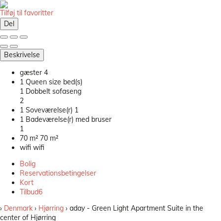
Tilføj til favoritter
Del
Beskrivelse
gæster
4
1 Queen size bed(s)
1 Dobbelt sofaseng
2
1 Soveværelse(r)
1
1 Badeværelse(r) med bruser
1
70 m²
70 m²
wifi
wifi
Bolig
Reservationsbetingelser
Kort
Tilbud
6
›
Denmark
›
Hjørring
› aday - Green Light Apartment Suite in the
center of Hjørring