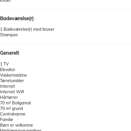
Kedel
Badeværelse(r)
1 Badeværelse(r) med bruser
Shampoo
Generelt
1 TV
Elevator
Vaskemaskine
Tørretumbler
Internet
Internet
Wifi
Hårtørrer
70 m² Boligareal
70 m² grund
Centralvarme
Familie
Børn er velkomne
Mørklægningsgardiner