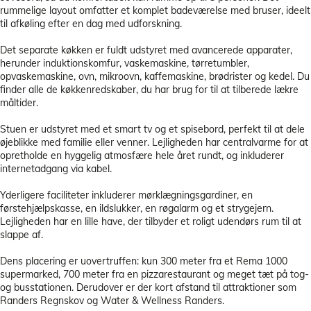
rummelige layout omfatter et komplet badeværelse med bruser, ideelt
til afkøling efter en dag med udforskning.
Det separate køkken er fuldt udstyret med avancerede apparater,
herunder induktionskomfur, vaskemaskine, tørretumbler,
opvaskemaskine, ovn, mikroovn, kaffemaskine, brødrister og kedel. Du
finder alle de køkkenredskaber, du har brug for til at tilberede lækre
måltider.
Stuen er udstyret med et smart tv og et spisebord, perfekt til at dele
øjeblikke med familie eller venner. Lejligheden har centralvarme for at
opretholde en hyggelig atmosfære hele året rundt, og inkluderer
internetadgang via kabel.
Yderligere faciliteter inkluderer mørklægningsgardiner, en
førstehjælpskasse, en ildslukker, en røgalarm og et strygejern.
Lejligheden har en lille have, der tilbyder et roligt udendørs rum til at
slappe af.
Dens placering er uovertruffen: kun 300 meter fra et Rema 1000
supermarked, 700 meter fra en pizzarestaurant og meget tæt på tog-
og busstationen. Derudover er der kort afstand til attraktioner som
Randers Regnskov og Water & Wellness Randers.