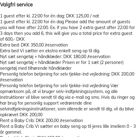
Valgfri service
1 guest efter kl. 22:00 for én dag: DKK 125,00 / nat
1 guest efter kl. 22:00 for én dag
Please add the amount of guests
you will have after 22:00. Ex. if you have 2 extra guest after 22:00 for
3 days then you add 6, this will give you a total price for extra guest
of 600,- DKK
Extra bed: DKK 350,00 /reservation
Extra bed
Vi sætter en ekstra enkelt seng op til dig.
Nyt sæt sengetøj + håndklæder: DKK 180,00 /reservation
Nyt sæt sengetøj + håndklæder
Prisen er for 1 sæt (2 personer)
sengetøj med tilhørende håndklæder
Personlig telefon betjening for selv tjekke-ind vejledning: DKK 200,00
/reservation
Personlig telefon betjening for selv tjekke-ind vejledning
Vær
opmærksom på, at vi bruger selv-indtjekningssystem, og alle
instruktioner vil blive sendt til dig via e-mail og sms. Hvis du ringer og
har brug for personlig support vedrørende dine
selvindtjekningsinstruktioner, som allerede er sendt til dig, vil du blive
opkrævet DKK 200,00
Rent a Baby Crib: DKK 200,00 /reservation
Rent a Baby Crib
Vi sætter en baby seng op til jeres lille imellem 0 - 3
år gammel.