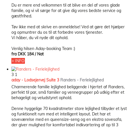
Du er mere end velkommen til at blive en del af vores glade
familie, og vi vil sørge for at give dig vores bedste service og
gæstfrihed.
Tøv ikke med at skrive en anmeldelse! Ved at gøre det hjælper
og opmuntrer du os til at forbedre vores tjenester.
Vi håber, du vil nyde dit ophold.
Venlig hilsen Aday-booking Team :)
fra
DKK 184
/ Nat
+ INFO
3
1
aday - Lodsejervej Suite 3
Randers -
Ferielejlighed
Charmerende familie lejlighed beliggende i hjertet af Randers,
perfekt til par, små familier og vennegrupper på udkig efter et
behageligt og veludstyret ophold.
Denne hyggelige 70 kvadratmeter store lejlighed tilbyder et lyst
og funktionelt rum med et intelligent layout. Det har et
soveværelse med en queensize-seng og en ekstra sovesofa,
der giver mulighed for komfortabel indkvartering af op til 3