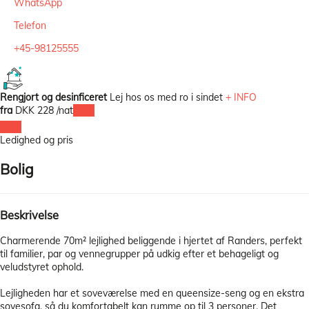
WhatsApp
Telefon
+45-98125555
Rengjort og desinficeret
Lej hos os med ro i sindet
+ INFO
fra
DKK 228
/nat
Dato
Dato
Ledighed og pris
Bolig
Beskrivelse
Charmerende 70m² lejlighed beliggende i hjertet af Randers, perfekt
til familier, par og vennegrupper på udkig efter et behageligt og
veludstyret ophold.
Lejligheden har et soveværelse med en queensize-seng og en ekstra
sovesofa, så du komfortabelt kan rumme op til 3 personer. Det