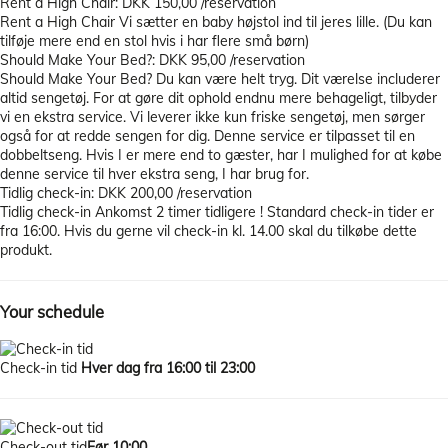
Rent a High Chair: DKK 150,00 /reservation
Rent a High Chair
Vi sætter en baby højstol ind til jeres lille. (Du kan
tilføje mere end en stol hvis i har flere små børn)
Should Make Your Bed?: DKK 95,00 /reservation
Should Make Your Bed?
Du kan være helt tryg. Dit værelse includerer
altid sengetøj. For at gøre dit ophold endnu mere behageligt, tilbyder
vi en ekstra service. Vi leverer ikke kun friske sengetøj, men sørger
også for at redde sengen for dig. Denne service er tilpasset til en
dobbeltseng. Hvis I er mere end to gæster, har I mulighed for at købe
denne service til hver ekstra seng, I har brug for.
Tidlig check-in: DKK 200,00 /reservation
Tidlig check-in
Ankomst 2 timer tidligere ! Standard check-in tider er
fra 16:00. Hvis du gerne vil check-in kl. 14.00 skal du tilkøbe dette
produkt.
Your schedule
Check-in tid
Hver dag fra 16:00 til 23:00
Check-out tid
Før 10:00