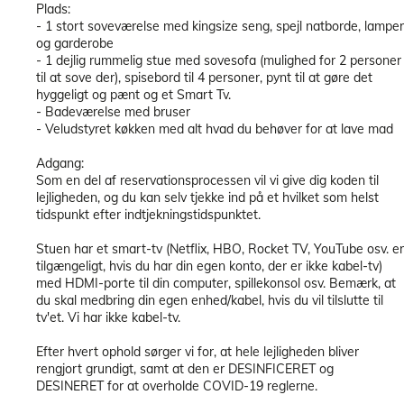
Plads:
- 1 stort soveværelse med kingsize seng, spejl natborde, lamper
og garderobe
- 1 dejlig rummelig stue med sovesofa (mulighed for 2 personer
til at sove der), spisebord til 4 personer, pynt til at gøre det
hyggeligt og pænt og et Smart Tv.
- Badeværelse med bruser
- Veludstyret køkken med alt hvad du behøver for at lave mad
Adgang:
Som en del af reservationsprocessen vil vi give dig koden til
lejligheden, og du kan selv tjekke ind på et hvilket som helst
tidspunkt efter indtjekningstidspunktet.
Stuen har et smart-tv (Netflix, HBO, Rocket TV, YouTube osv. er
tilgængeligt, hvis du har din egen konto, der er ikke kabel-tv)
med HDMI-porte til din computer, spillekonsol osv. Bemærk, at
du skal medbring din egen enhed/kabel, hvis du vil tilslutte til
tv'et. Vi har ikke kabel-tv.
Efter hvert ophold sørger vi for, at hele lejligheden bliver
rengjort grundigt, samt at den er DESINFICERET og
DESINERET for at overholde COVID-19 reglerne.