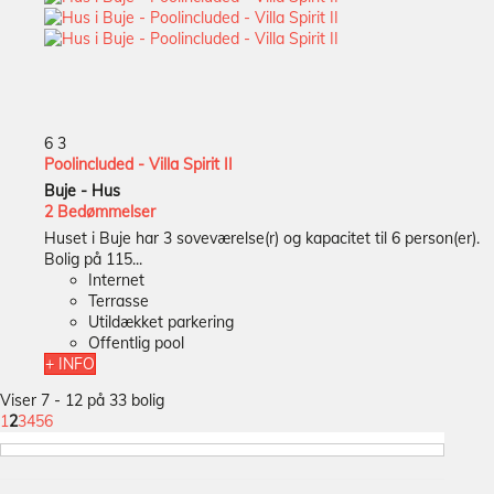
6
3
Poolincluded - Villa Spirit II
Buje -
Hus
2 Bedømmelser
Huset i Buje har 3 soveværelse(r) og kapacitet til 6 person(er).
Bolig på 115...
Internet
Terrasse
Utildækket parkering
Offentlig pool
+ INFO
Viser 7 - 12 på 33 bolig
1
2
3
4
5
6