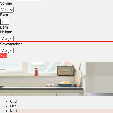
Voksne
Børn
Børn
Nº børn
Soveværelser
Søg
Grid
List
Kort