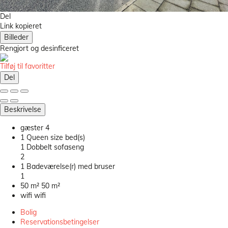
Del
Link kopieret
Billeder
Rengjort
og desinficeret
Tilføj til favoritter
Del
Beskrivelse
gæster
4
1 Queen size bed(s)
1 Dobbelt sofaseng
2
1 Badeværelse(r) med bruser
1
50 m²
50 m²
wifi
wifi
Bolig
Reservationsbetingelser