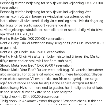
Personlig telefon betjening for selv tjekke-ind vejledning: DKK 200,00
/reservation
Personlig telefon betjening for selv tjekke-ind vejledning
Vær
opmærksom på, at vi bruger selv-indtjekningssystem, og alle
instruktioner vil blive sendt til dig via e-mail og sms. Hvis du ringer og
har brug for personlig support vedrørende dine
selvindtjekningsinstruktioner, som allerede er sendt til dig, vil du blive
opkrævet DKK 200,00
Rent a Baby Crib: DKK 200,00 /reservation
Rent a Baby Crib
Vi sætter en baby seng op til jeres lille imellem 0 - 3
år gammel.
Rent a High Chair: DKK 150,00 /reservation
Rent a High Chair
Vi sætter en baby højstol ind til jeres lille. (Du kan
tilføje mere end en stol hvis i har flere små børn)
Should Make Your Bed?: DKK 95,00 /reservation
Should Make Your Bed?
Du kan være helt tryg. Dit værelse includerer
altid sengetøj. For at gøre dit ophold endnu mere behageligt, tilbyder
vi en ekstra service. Vi leverer ikke kun friske sengetøj, men sørger
også for at redde sengen for dig. Denne service er tilpasset til en
dobbeltseng. Hvis I er mere end to gæster, har I mulighed for at købe
denne service til hver ekstra seng, I har brug for.
Tidlig check-in: DKK 200,00 /reservation
Tidlig check-in
Ankomst 2 timer tidligere ! Standard check-in tider er