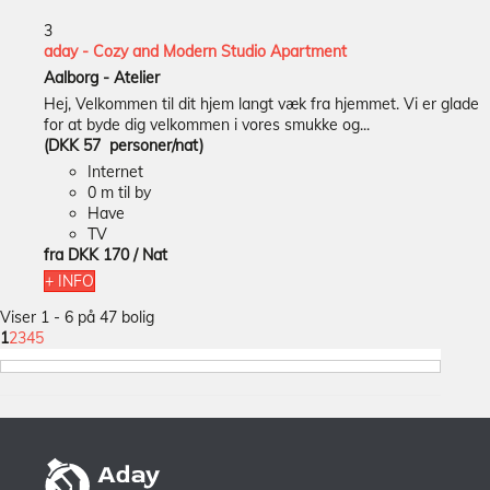
3
aday - Cozy and Modern Studio Apartment
Aalborg -
Atelier
Hej, Velkommen til dit hjem langt væk fra hjemmet. Vi er glade
for at byde dig velkommen i vores smukke og...
(DKK 57 personer/nat)
Internet
0 m til by
Have
TV
fra
DKK 170
/ Nat
+ INFO
Viser 1 - 6 på 47 bolig
1
2
3
4
5