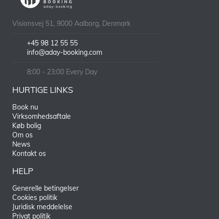
Visionsvej 51, 9000 Aalborg, Denmark
+45 98 12 55 55
info@aday-booking.com
8:00 - 23:00 Every Day
HURTIGE LINKS
Book nu
Virksomhedsaftale
Køb bolig
Om os
News
Kontakt os
HELP
Generelle betingelser
Cookies politik
Juridisk meddelelse
Privat politik